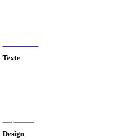
Naturfotografie
Kunstwerke
Makrofotografie
Tierfotografie
Food Fotografie
Produktfotografie
Black & White
Texte
Schritt-für-Schritt-Anleitungen
Skripte und Studienbriefe
Präsentationen
Sachbücher
Journalismus
Blog Content
Lektorat & Korrektorat
Selfpublishing
Design