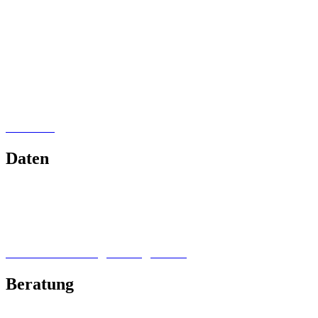
Cover für Bücher und Magazine
Shirtdesign & Logos
MemoMe Planer
Poster & Plakate
Webseiten
Flyer
Social Media
Buchsatz
Daten
Flexible Charts
Interaktive Karten
Standortkarten
Routenkarten
Datenaufbereitung & Diagramme
Beratung
Corporate Identity