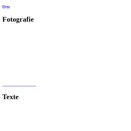
Flyer
Fotografie
Landschaftsfotografie
Covershooting
Naturfotografie
Kunstwerke
Makrofotografie
Tierfotografie
Food Fotografie
Produktfotografie
Black & White
Texte
Schritt-für-Schritt-Anleitungen
Skripte und Studienbriefe
Präsentationen
Sachbücher