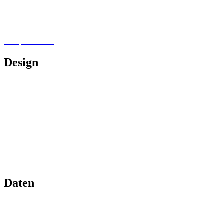
Journalismus
Blog Content
Lektorat & Korrektorat
Selfpublishing
Design
Cover für Bücher und Magazine
Shirtdesign & Logos
MemoMe Planer
Poster & Plakate
Webseiten
Flyer
Social Media
Buchsatz
Daten
Flexible Charts
Interaktive Karten