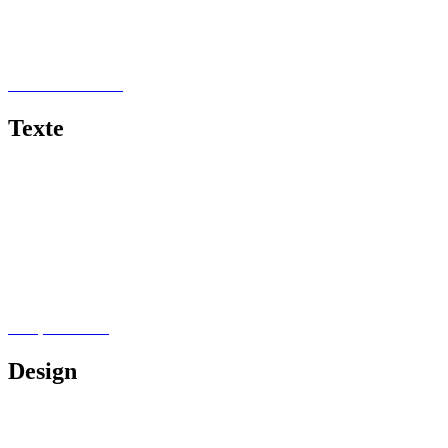
Tierfotografie
Food Fotografie
Produktfotografie
Black & White
Texte
Schritt-für-Schritt-Anleitungen
Skripte und Studienbriefe
Präsentationen
Sachbücher
Journalismus
Blog Content
Lektorat & Korrektorat
Selfpublishing
Design
Cover für Bücher und Magazine
Shirtdesign & Logos