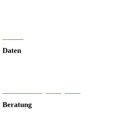
MemoMe Planer
Poster & Plakate
Webseiten
Flyer
Social Media
Buchsatz
Daten
Flexible Charts
Interaktive Karten
Standortkarten
Routenkarten
Datenaufbereitung & Diagramme
Beratung
Corporate Identity
Werbung & PR
Social Media